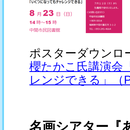
ポスターダウンロ
櫻たかこ氏講演会
レンジできる」（P
名画シアター『