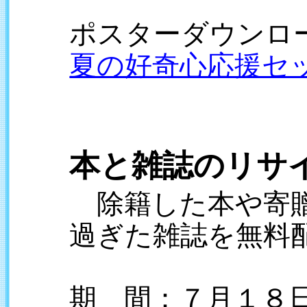
ポスターダウンロ
夏の好奇心応援セッ
本と雑誌のリサ
除籍した本や寄贈
過ぎた雑誌を無料
期 間：７月１８